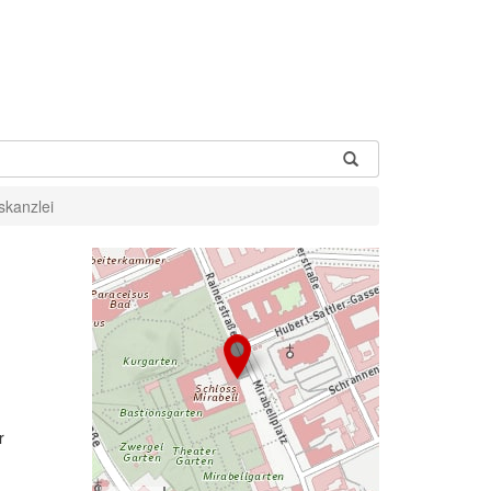
kanzlei
r