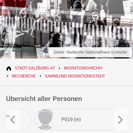
Quelle: Stadtarchiv Salzburg/Panzl-Schmoller
STADT-SALZBURG.AT
MIGRATIONSARCHIV
RECHERCHE
SAMMLUNG MIGRATIONSSTADT
Übersicht aller Personen
ćanin
P019 (m)
zurück
we