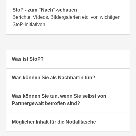
StoP - zum "Nach"-schauen
Berichte, Videos, Bildergalerien etc. von wichtigen
StoP-Initiativen
Was ist StoP?
Gewalt in Partnerschaften kommt in allen
Was können Sie als Nachbar:in tun?
sozialen Kreisen vor, davon sind vor allem Frauen
betroffen.
Nachbar*innen sind oft nah am Geschehen.
Partnergewalt schädigt Gesundheit und Leben aller
Was können Sie tun, wenn Sie selbst von
Sie können helfen.
Betroffenen. Das Problem ist, dass wir
Partnergewalt betroffen sind?
selten darüber sprechen, z.B. aus Scham oder
Das kann ganz unterschiedlich aussehen.
Angst.
Sprechen Sie mit jemandem darüber –
Möglicher Inhalt für die Notfalltasche
Oder weil wir glauben, es sei eine Privatsache.
Freund*innen und Nachbar*innen
Sie können:
können Ihnen helfen!
Dokumente (evtl. Kopien):