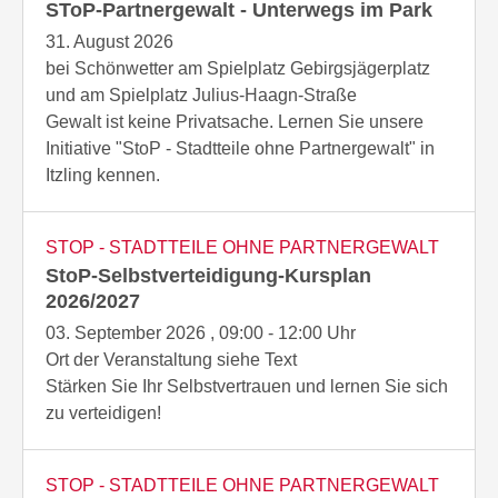
das eigene Fenster kleben.
SToP-Partnergewalt - Unterwegs im Park
Betretungs- und
STOP geht es um Gewaltfreiheit und
Sich mit Ihrer Familie und Freund:innen
Annäherungsverbot verhängen.
Gleichberechtigung in Ehe und Partnerschaft und in
31. August 2026
zusammentun und überlegen, wie Sie helfen
der Gesellschaft.
bei Schönwetter am Spielplatz Gebirgsjägerplatz
können.
und am Spielplatz Julius-Haagn-Straße
Werden Sie aktiv, stärken Sie Ihren Mut und
Gewalt ist keine Privatsache. Lernen Sie unsere
machen bei StoP mit!
Initiative "StoP - Stadtteile ohne Partnergewalt" in
Itzling kennen.
STOP - STADTTEILE OHNE PARTNERGEWALT
StoP-Selbstverteidigung-Kursplan
2026/2027
03. September 2026 , 09:00 - 12:00 Uhr
Ort der Veranstaltung siehe Text
Stärken Sie Ihr Selbstvertrauen und lernen Sie sich
zu verteidigen!
STOP - STADTTEILE OHNE PARTNERGEWALT