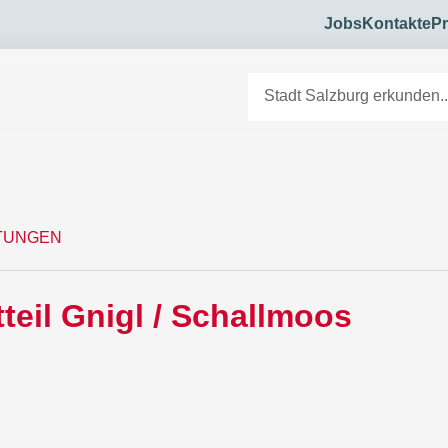
Jobs
Kontakte
Pr
E
LTUNGEN
teil Gnigl / Schallmoos