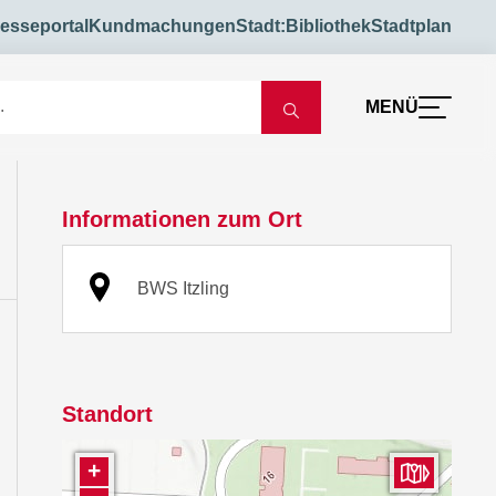
esseportal
Kundmachungen
Stadt:Bibliothek
Stadtplan
MENÜ
Informationen zum Ort
BWS Itzling
Standort