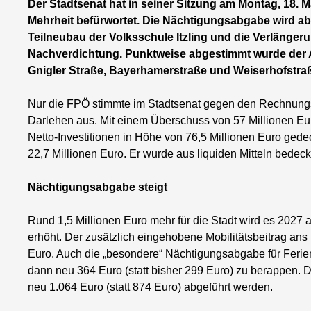
Der Stadtsenat hat in seiner Sitzung am Montag, 18.
Mehrheit befürwortet. Die Nächtigungsabgabe wird ab 
Teilneubau der Volksschule Itzling und die Verlänge
Nachverdichtung. Punktweise abgestimmt wurde der A
Gnigler Straße, Bayerhamerstraße und Weiserhofstra
Nur die FPÖ stimmte im Stadtsenat gegen den Rechnungs
Darlehen aus. Mit einem Überschuss von 57 Millionen Eur
Netto-Investitionen in Höhe von 76,5 Millionen Euro ged
22,7 Millionen Euro. Er wurde aus liquiden Mitteln bedeck
Nächtigungsabgabe steigt
Rund 1,5 Millionen Euro mehr für die Stadt wird es 2027
erhöht. Der zusätzlich eingehobene Mobilitätsbeitrag ans 
Euro. Auch die „besondere“ Nächtigungsabgabe für Ferie
dann neu 364 Euro (statt bisher 299 Euro) zu berappen. D
neu 1.064 Euro (statt 874 Euro) abgeführt werden.