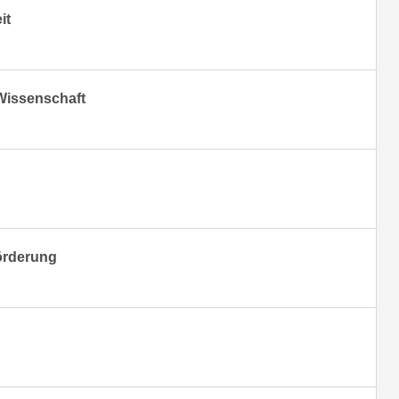
it
 Wissenschaft
örderung