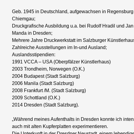
Geb. 1945 in Deutschland, aufgewachsen in Regensburg Le
Chiemgau;
Druckgrafische Ausbildung u.a. bei Rudolf Hradil und J
Manda in Dresden;
Mehrere Jahre Druckwerkstatt im Salzburger Künstlerha
Zahlreiche Ausstellungen im In-und Ausland;
Auslandsstipendien:
1991 VCCA – USA (Oberpfälzer Künstlerhaus)
2003 Trondheim, Norwegen (O.K.)
2004 Budapest (Stadt Salzburg)
2006 Manila (Stadt Salzburg)
2008 Frankfurt /M. (Stadt Salzburg)
2009 Schottland (O.K.)
2014 Dresden (Stadt Salzburg).
„Während meines Aufenthalts in Dresden konnte ich inten
auch mit alten Kupferplatten experimentieren.
Die Unterkunft in der Dresdner Neustadt, einem lebendige